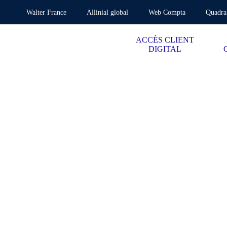
Walter France
Allinial global
Web Compta
Quadra
ACCÈS CLIENT
DIGITAL