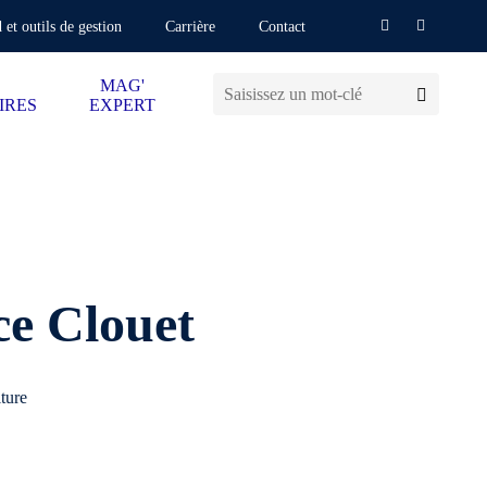
 et outils de gestion
Carrière
Contact
MAG'
IRES
EXPERT
e Clouet
lture