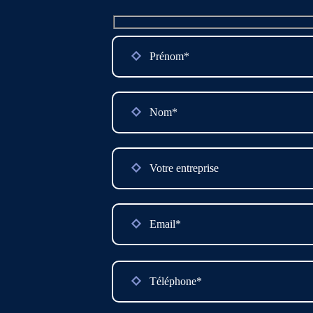
Please
leave
this
field
empty.