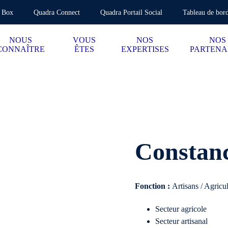
 Box
Quadra Connect
Quadra Portail Social
Tableau de bord
NOUS
VOUS
NOS
NOS
CONNAÎTRE
ÊTES
EXPERTISES
PARTENA
Constanc
Fonction :
Artisans / Agricu
Secteur agricole
Secteur artisanal